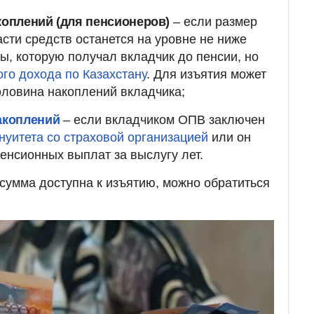
коплений (для пенсионеров)
– если размер
асти средств останется на уровне не ниже
ы, которую получал вкладчик до пенсии, но
го дохода по Казахстану
. Для изъятия может
оловина накоплений вкладчика;
акоплений
– если вкладчиком ОПВ заключен
нуитета со страховой организацией
или он
енсионных выплат за выслугу лет.
 сумма доступна к изъятию, можно обратиться