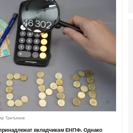
ир Третьяков
принадлежат вкладчикам ЕНПФ. Однако