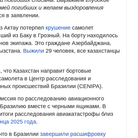
емей погибших и желаем выздоровления
ся в заявлении.
з Актау потерпел
крушение
самолет
ший из Баку в Грозный. На борту находилось
енов экипажа. Это граждане Азербайджана,
гызстана.
Выжили
29 человек, все казахстанцы
о
, что Казахстан направит бортовые
самолета в Центр расследования и
ных происшествий Бразилии (CENIPA).
омиссия по расследованию авиационного
 Бразилию вместе с черными ящиками. В
итоги расследования авиакатастрофы близ
онца 2025 года
.
 что в Бразилии
завершили расшифровку