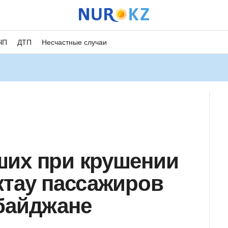
ЧП
ДТП
Несчастные случаи
ших при крушении
ктау пассажиров
байджане