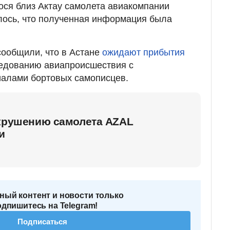
ося близ Актау самолета авиакомпании
чалось, что полученная информация была
сообщили, что в
Астане
ожидают прибытия
ледованию авиапроисшествия с
алами бортовых самописцев.
 крушению самолета AZAL
и
ный контент и новости только
одпишитесь на Telegram!
Подписаться