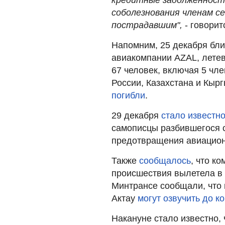
соболезнования членам с
пострадавшим",
- говорит
Напомним, 25 декабря бли
авиакомпании AZAL, летев
67 человек, включая 5 чл
России, Казахстана и Кыр
погибли
.
29 декабря
стало известн
самописцы разбившегося 
предотвращения авиацион
Также
сообщалось
, что к
происшествия вылетела в
Минтрансе сообщали, что 
Актау
могут озвучить до к
Накануне стало известно,