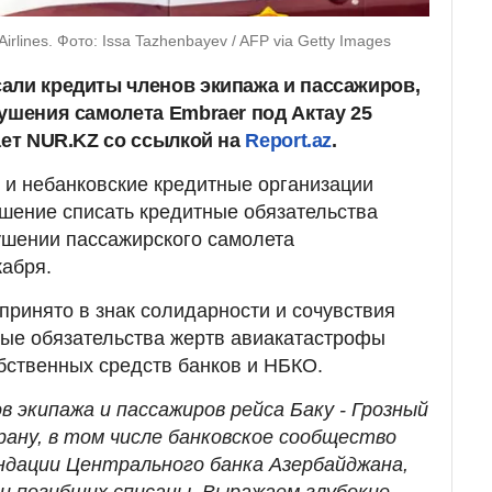
rlines. Фото: Issa Tazhenbayev / AFP via Getty Images
али кредиты членов экипажа и пассажиров,
ушения самолета Embraer под Актау 25
ает NUR.KZ со ссылкой на
Report.az
.
 и небанковские кредитные организации
шение списать кредитные обязательства
ушении пассажирского самолета
абря.
принято в знак солидарности и сочувствия
ные обязательства жертв авиакатастрофы
обственных средств банков и НБКО.
ов экипажа и пассажиров рейса Баку - Грозный
рану, в том числе банковское сообщество
ндации Центрального банка Азербайджана,
и погибших списаны. Выражаем глубокие