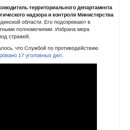
ководитель территориального департамента
ргического надзора и контроля Министерства
динской области. Его подозревают в
тными полномочиями. Избрана мера
под стражей.
алось, что Службой по противодействию
ровано 17 уголовных дел
.