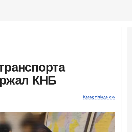
транспорта
ержал КНБ
Қазақ тілінде оқу