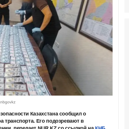
knbgovkz
зопасности Казахстана сообщил о
а транспорта. Его подозревают в
нии, передает NUR.KZ со ссылкой на
КНБ
.