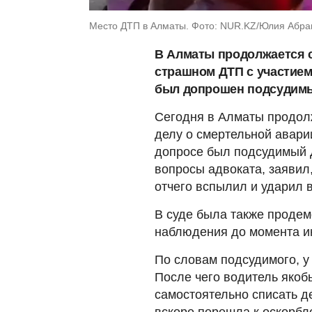
Место ДТП в Алматы. Фото: NUR.KZ/Юлия Абр
В Алматы продолжается с
страшном ДТП с участием
был допрошен подсудимы
Сегодня в Алматы продол
делу о смертельной авари
допросе был подсудимый Д
вопросы адвоката, заявил
отчего вспылил и ударил 
В суде была также продем
наблюдения до момента и
По словам подсудимого, у
После чего водитель якоб
самостоятельно списать д
вскоре перешла к оскорбл