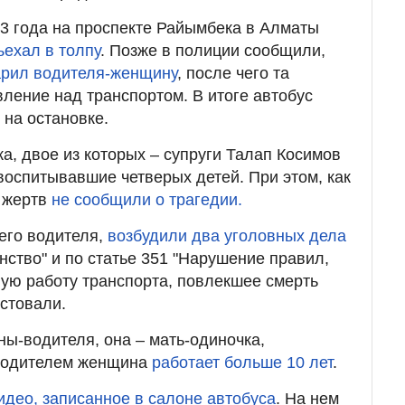
3 года на проспекте Райымбека в Алматы
ехал в толпу
. Позже в полиции сообщили,
арил водителя-женщину
, после чего та
вление над транспортом. В итоге автобус
 на остановке.
а, двое из которых – супруги Талап Косимов
воспитывавшие четверых детей. При этом, как
м жертв
не сообщили о трагедии.
его водителя,
возбудили два уголовных дела
анство" и по статье 351 "Нарушение правил,
ую работу транспорта, повлекшее смерть
естовали.
ны-водителя, она – мать-одиночка,
 Водителем женщина
работает больше 10 лет
.
идео, записанное в салоне автобуса
. На нем