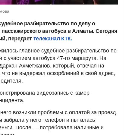
амова
удебное разбирательство по делу о
 пассажирского автобуса в Алматы. Сегодня
й, передает
телеканал КТК.
жилось главное судебное разбирательство по
и с участием автобуса 47-го маршрута. На
архан Ахметжанов, который, отвечая на
, что не выдержал оскорблений в свой адрес,
водителя.
онстрирована видеозапись с камер
нцидента.
 него возникли проблемы с оплатой за проезд.
ы забрала у него телефон и пыталась
еньги. После — потребовала наличные и
ениям.