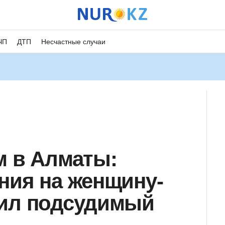
ЧП
ДТП
Несчастные случаи
м в Алматы:
ния на женщину-
чил подсудимый