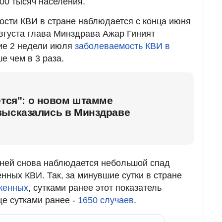
00 тысяч населения.
ости КВИ в стране наблюдается с конца июня
августа глава Минздрава Ажар Гиният
ние 2 недели июля
заболеваемость КВИ в
е чем в 3 раза.
ется": о новом штамме
высказались в Минздраве
дней снова наблюдается небольшой спад
нных КВИ. Так, за минувшие сутки в стране
женных
, сутками ранее этот показатель
ще сутками ранее -
1650 случаев
.