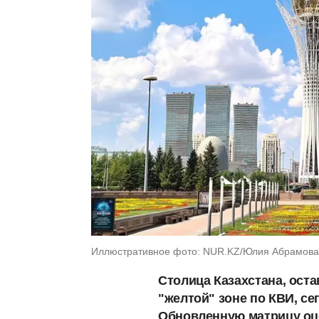
Иллюстративное фото: NUR.KZ/Юлия Абрамова
Столица Казахстана, ост
"желтой" зоне по КВИ, се
Обновленную матрицу оце