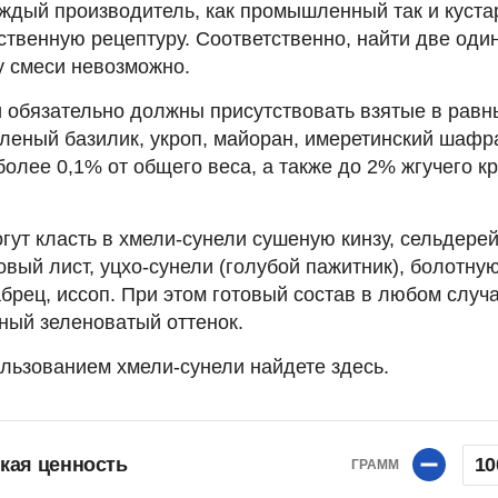
ждый производитель, как промышленный так и куста
ственную рецептуру. Соответственно, найти две оди
у смеси невозможно.
 обязательно должны присутствовать взятые в равн
еленый базилик, укроп, майоран, имеретинский шафр
более 0,1% от общего веса, а также до 2% жгучего к
огут класть в хмели-сунели сушеную кинзу, сельдерей
овый лист, уцхо-сунели (голубой пажитник), болотну
абрец, иссоп. При этом готовый состав в любом случ
ный зеленоватый оттенок.
льзованием хмели-сунели найдете здесь.
кая ценность
10
ГРАММ