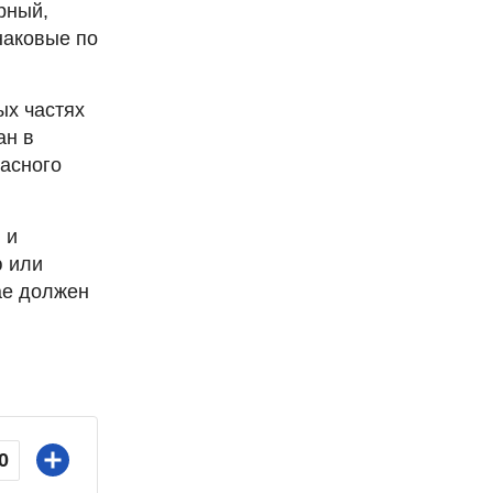
рный,
наковые по
ых частях
ан в
расного
 и
ю или
ае должен
0