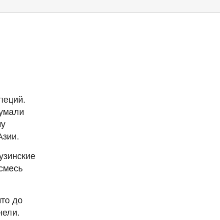
пеций.
думали
му
Азии.
узинские
 смесь
что до
нели.