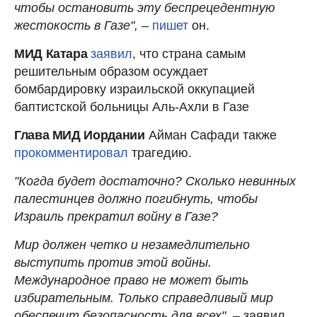
чтобы остановить эту беспрецедентную
жестокость в Газе",
–
пишет
он.
МИД Катара
заявил
, что страна самым
решительным образом осуждает
бомбардировку израильской оккупацией
баптистской больницы Аль-Ахли в Газе
Глава МИД Иордании
Айман Сафади также
прокомментировал
трагедию.
"Когда будет достаточно? Сколько невинных
палестинцев должно погибнуть, чтобы
Израиль прекратил войну в Газе?
Мир должен четко и незамедлительно
выступить против этой войны.
Международное право не может быть
избирательным. Только справедливый мир
обеспечит безопасность для всех",
– заявил