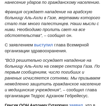
нанесение ударов по гражданскому населению.
Франция осуждает нападение на арабскую
больницу Аль-Ахли в Газе, жертвами которого
стало так много палестинцев. Наши мысли с
ними. Необходимо пролить свет на все
обстоятельства",
– сообщил он.
С заявлением
выступил
глава Всемирной
организации здравоохранения.
"ВОЗ решительно осуждает нападение на
больницу Аль-Ахли на севере сектора Газа. По
первым сообщениям, число погибших и
раненых исчисляется сотнями. Мы призываем
немедленно защитить гражданское население
и медицинские учреждения", –
сообщил глава
организации Тедрос Адханом Гебрейесус.
Генсек ООН Антониу Гутерриш
заявил
, что в