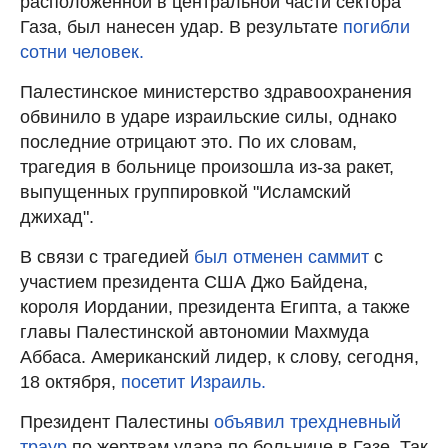
расположенной в центральной части сектора
Газа, был нанесен удар. В результате
погибли
сотни человек.
Палестинское министерство здравоохранения
обвинило в ударе израильские силы, однако
последние отрицают это. По их словам,
трагедия в больнице произошла из-за ракет,
выпущенных группировкой "Исламский
джихад".
В связи с трагедией
был отменен саммит
с
участием президента США Джо Байдена,
короля Иордании, президента Египта, а также
главы Палестинской автономии Махмуда
Аббаса. Американский лидер, к слову, сегодня,
18 октября,
посетит Израиль.
Президент Палестины
объявил трехдневный
траур
по жертвам удара по больнице в Газе. Так