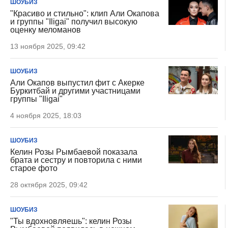
ШОУБИЗ
"Красиво и стильно": клип Али Окапова
и группы "Iligai" получил высокую
оценку меломанов
13 ноября 2025, 09:42
ШОУБИЗ
Али Окапов выпустил фит с Акерке
Буркитбай и другими участницами
группы "Iligai"
4 ноября 2025, 18:03
ШОУБИЗ
Келин Розы Рымбаевой показала
брата и сестру и повторила с ними
старое фото
28 октября 2025, 09:42
ШОУБИЗ
"Ты вдохновляешь": келин Розы