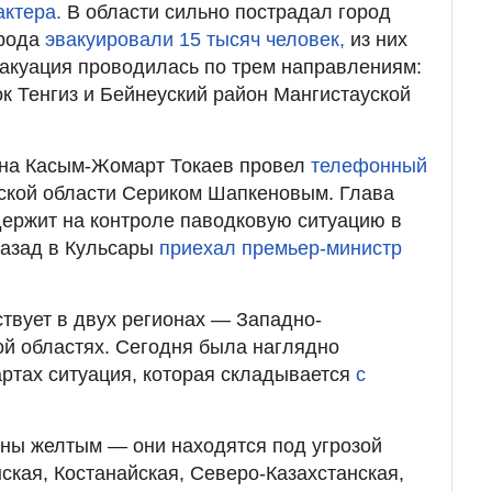
ктера.
В области сильно пострадал город
орода
эвакуировали 15 тысяч человек,
из них
Эвакуация проводилась по трем направлениям:
ок Тенгиз и Бейнеуский район Мангистауской
ана Касым-Жомарт Токаев провел
телефонный
ской области Сериком Шапкеновым. Глава
 держит на контроле паводковую ситуацию в
назад в Кульсары
приехал премьер-министр
твует в двух регионах — Западно-
ой областях. Сегодня была наглядно
ртах ситуация, которая складывается
с
ны желтым — они находятся под угрозой
ская, Костанайская, Северо-Казахстанская,