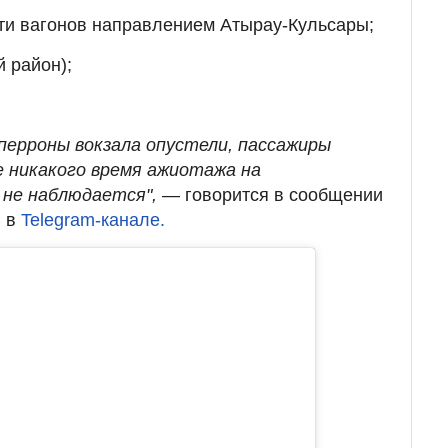
ти вагонов направлением Атырау-Кульсары;
й район);
 перроны вокзала опустели, пассажиры
е никакого время ажиотажа на
 не наблюдается",
— говорится в сообщении
С в
Telegram-канале.