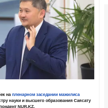
бек на
пленарном заседании мажилиса
тру науки и высшего образования Саясату
спондент NUR.KZ.