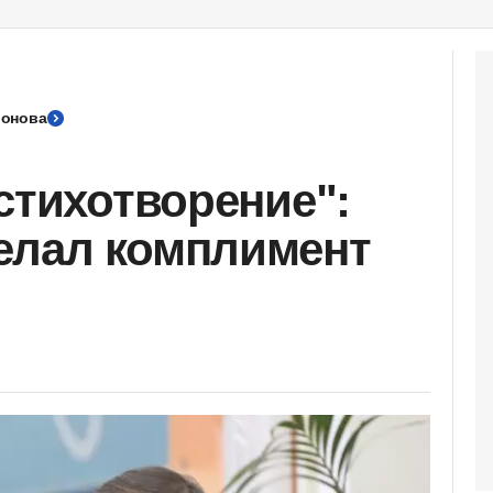
ронова
стихотворение":
елал комплимент