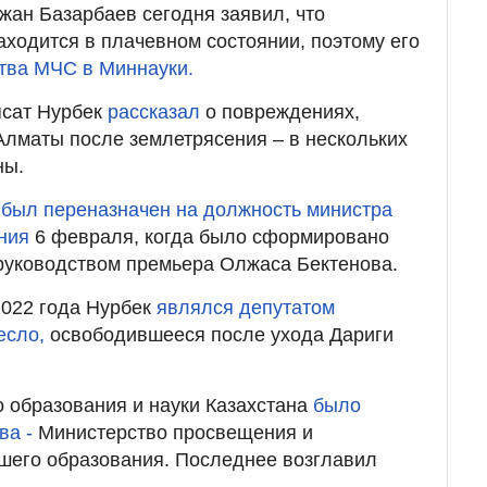
тжан Базарбаев сегодня заявил, что
ходится в плачевном состоянии, поэтому его
тва МЧС в Миннауки.
сат Нурбек
рассказал
о повреждениях,
Алматы после землетрясения – в нескольких
ны.
к
был переназначен на должность министра
ния
6 февраля, когда было сформировано
руководством премьера Олжаса Бектенова.
2022 года Нурбек
являлся депутатом
есло,
освободившееся после ухода Дариги
 образования и науки Казахстана
было
ва -
Министерство просвещения и
шего образования. Последнее возглавил