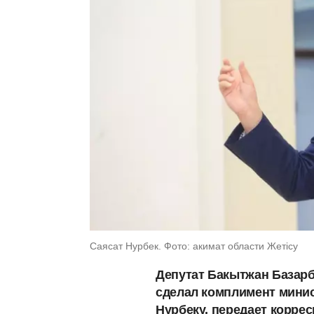
Саясат Нурбек. Фото: акимат области Жетісу
Депутат Бакытжан Базар
сделал комплимент минис
Нурбеку, передает корре