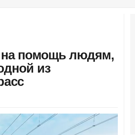
 на помощь людям,
одной из
расс