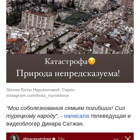
Stories Боты Нурсеитовой. Скрин:
instagram.com/bota_nurseitova
"Мои соболезнования семьям погибших! Сил
турецкому народу",
-
написала
телеведущая и
видеоблогер Динара Сатжан.