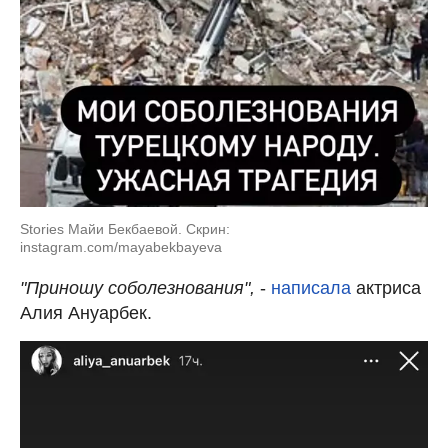
Stories Майи Бекбаевой. Скрин:
instagram.com/mayabekbayeva
"Приношу соболезнования",
-
написала
актриса
Алия Ануарбек.