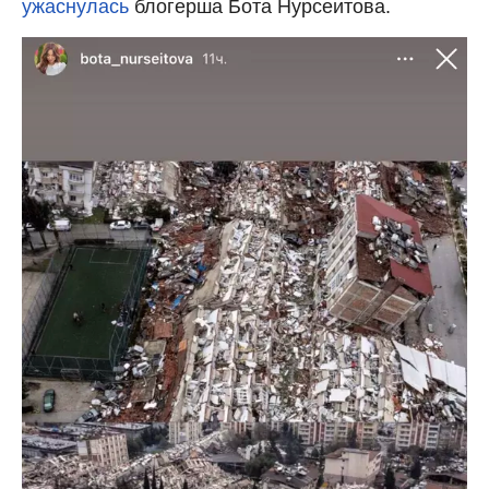
ужаснулась
блогерша Бота Нурсеитова.