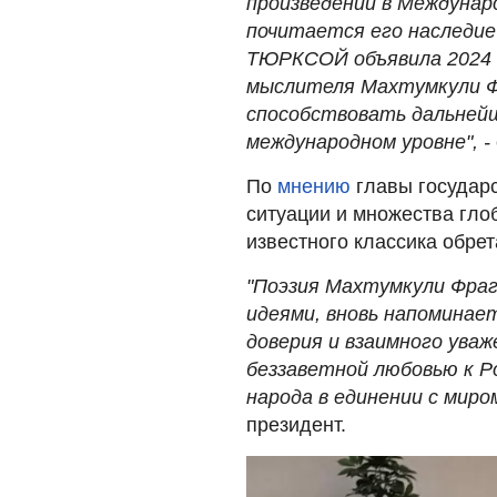
произведений в Междунар
почитается его наследие
ТЮРКСОЙ объявила 2024 г
мыслителя Махтумкули Ф
способствовать дальнейш
международном уровне", -
По
мнению
главы государс
ситуации и множества гл
известного классика обре
"Поэзия Махтумкули Фраг
идеями, вновь напоминае
доверия и взаимного уваж
беззаветной любовью к Р
народа в единении с миро
президент.