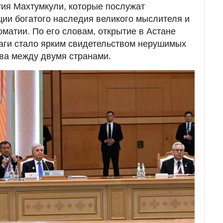
етия Махтумкули, которые послужат
ии богатого наследия великого мыслителя и
оматии. По его словам, открытие в Астане
аги стало ярким свидетельством нерушимых
ва между двумя странами.