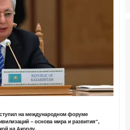
ступил на международном форуме
ивилизаций – основа мира и развития",
кой на Акорду.