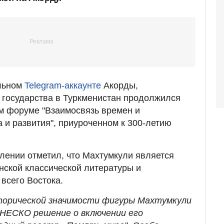
льном
Telegram-аккаунте
Акорды,
 государства в Туркменистан продолжился
м форуме "Взаимосвязь времен и
 и развития", приуроченном к 300-летию
лении отметил, что Махтумкули является
ской классической литературы и
сего Востока.
торической значимости фигуры Махтумкули
НЕСКО решение о включении его