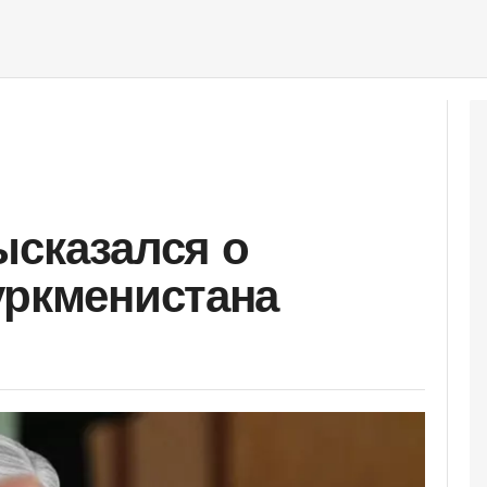
ысказался о
уркменистана