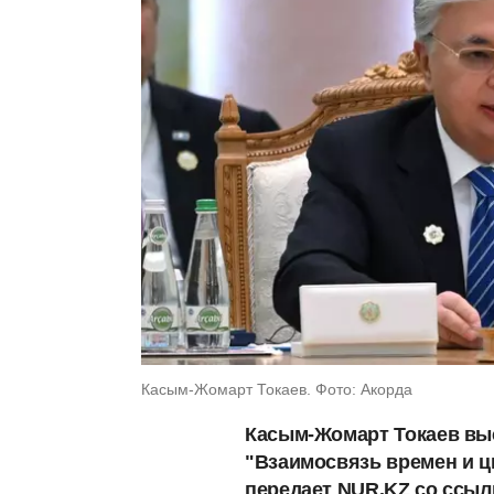
Касым-Жомарт Токаев. Фото: Акорда
Касым-Жомарт Токаев вы
"Взаимосвязь времен и ц
передает NUR.KZ со ссыл