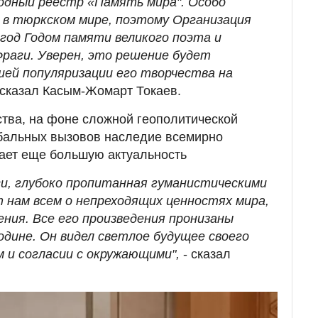
одный реестр «Память мира". Особо
 в тюркском мире, поэтому Организация
од Годом памяти великого поэта и
раги. Уверен, это решение будет
ей популяризации его творчества на
сказал Касым-Жомарт Токаев.
тва, на фоне сложной геополитической
обальных вызовов наследие всемирно
тает еще большую актуальность
и, глубоко пропитанная гуманистическими
т нам всем о непреходящих ценностях мира,
ения. Все его произведения пронизаны
одине. Он видел светлое будущее своего
м и согласии с окружающими",
- сказал