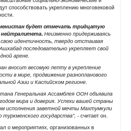
 масштабные социально-экономические и
дут способствовать укреплению многовековой
ности.
кменистан будет отмечать тридцатую
о нейтралитета.
Неизменно придерживаясь
 свою идентичность, твердо отстаивая
Ашхабад последовательно укрепляет свой
дной арене.
ан вносит весомую лепту в укрепление
ости в мире, продвижение разнопланового
льной Азии и Каспийском регионе.
стана Генеральная Ассамблея ООН объявила
годом мира и доверия. Успехи вашей страны
ом исполнения заветной мечты Махтумкули
о туркменского государства",
- считает он.
зал о мероприятиях, организованных в