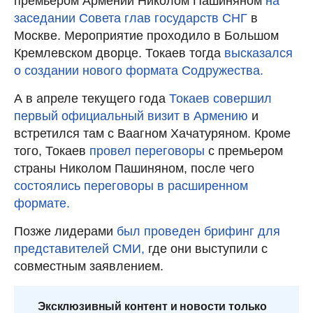
премьером Армении Николом Пашиняном
на
заседании Совета глав государств СНГ
в
Москве. Мероприятие проходило в Большом
Кремлевском дворце. Токаев тогда
высказался
о создании нового формата Содружества.
А в апреле текущего года
Токаев совершил
первый официальный визит в Армению
и
встретился там с Ваагном Хачатуряном. Кроме
того, Токаев
провел переговоры
с премьером
страны Николом Пашиняном, после чего
состоялись переговоры в расширенном
формате.
Позже лидерами
был проведен брифинг для
представителей СМИ,
где они выступили с
совместным заявлением.
Эксклюзивный контент и новости только