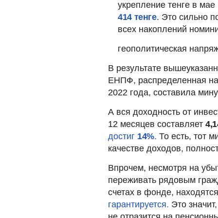
укрепление тенге в мае
414 тенге
. Это сильно п
всех накоплений номин
геополитическая напряж
В результате вышеуказан
ЕНПФ, распределенная на 
2022 года, составила мину
А вся доходность от инве
12 месяцев составляет
4,
достиг
14%
.
То есть, тот 
качестве доходов, полност
Впрочем, несмотря на убы
переживать рядовым гражд
счетах в фонде, находятс
гарантируется.
Это значит,
не отразится на пенсионн