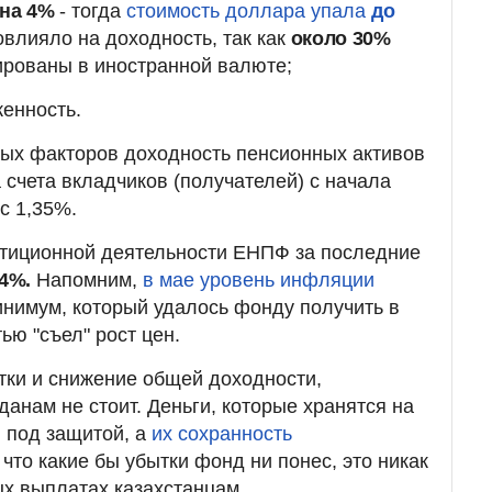
на 4%
- тогда
стоимость доллара упала
до
овлияло на доходность, так как
около 30%
ированы в иностранной валюте;
енность.
ных факторов доходность пенсионных активов
счета вкладчиков (получателей) с начала
с 1,35%.
стиционной деятельности ЕНПФ за последние
14%.
Напомним,
в мае уровень инфляции
минимум, который удалось фонду получить в
ью "съел" рост цен.
тки и снижение общей доходности,
анам не стоит. Деньги, которые хранятся на
я под защитой, а
их сохранность
 что какие бы убытки фонд ни понес, это никак
ых выплатах казахстанцам.