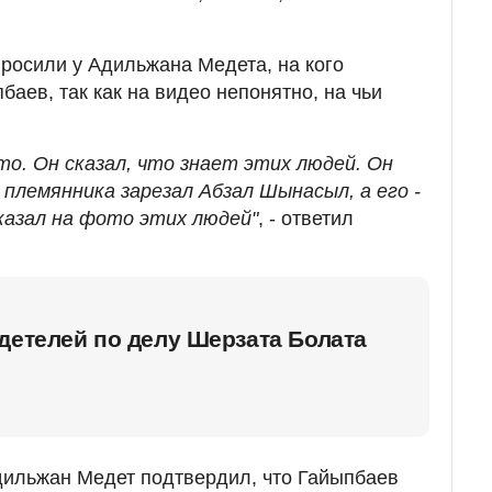
просили у Адильжана Медета, на кого
аев, так как на видео непонятно, на чьи
то. Он сказал, что знает этих людей. Он
 племянника зарезал Абзал Шынасыл, а его -
казал на фото этих людей"
, - ответил
детелей по делу Шерзата Болата
дильжан Медет подтвердил, что Гайыпбаев