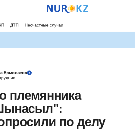
ЧП
ДТП
Несчастные случаи
а Ермолаева
трудник
го племянника
 Шынасыл":
опросили по делу