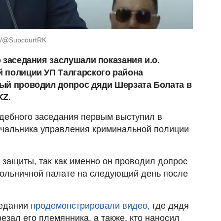
m/@SupcourtRK
 заседания заслушали показания и.о.
 полиции УП Талгарского района
ый проводил допрос дяди Шерзата Болата в
KZ.
дебного заседания первым выступил в
начальника управления криминальной полиции
а защиты, так как именно он проводил допрос
больничной палате на следующий день после
седании
продемонстрировали видео
, где дядя
резал его племянника, а также, кто наносил