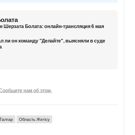
Болата
ве Шерзата Болата: онлайн-трансляция 6 мая
ал ли он команду "Делайте", выясняли в суде
а
Сообщите нам об этом.
Талгар
Область Жетісу