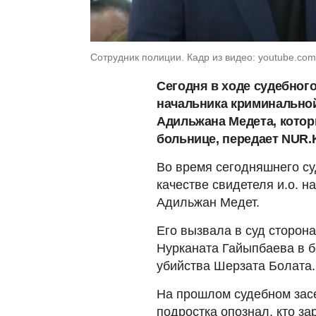
Сотрудник полиции. Кадр из видео: youtube.co
Сегодня в ходе судебного
начальника криминальной
Адильжана Медета, котор
больнице, передает NUR.
Во время сегодняшнего су
качестве свидетеля и.о. 
Адильжан Медет.
Его вызвала в суд сторон
Нурканата Гайыпбаева в 
убийства Шерзата Болата.
На прошлом судебном за
подростка опознал, кто за