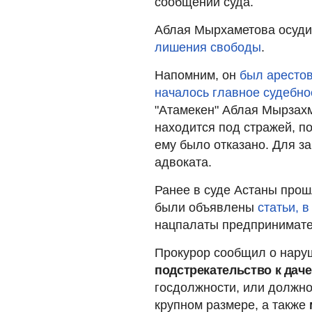
сообщении суда.
Аблая Мырхаметова осуди
лишения свободы
.
Напомним, он
был аресто
началось главное судебно
"Атамекен" Аблая Мырзах
находится под стражей, п
ему было отказано. Для 
адвоката.
Ранее в суде Астаны прош
были объявлены
статьи, 
нацпалаты предпринимате
Прокурор сообщил о наруш
подстрекательство к дач
госдолжности, или должно
крупном размере, а также