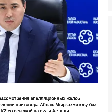
 рассмотрения апелляционных жалоб
авлении приговора Аблаю Мырзахметову без
.KZ со ссылкой на суды Астаны.