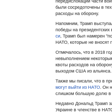
передислокации части вой
были сосредоточены в тех
расходы на оборону.
Напомним, Трамп выступал
победы на президентских
си
, Трамп был намерен "п
НАТО, которые не вносят
Отмечалось, что в 2018 г
невыполнением некоторым
квоты расходов на оборон
выходом США из альянса.
Также мы писали, что в п
могут выйти из НАТО
. Он 
слишком большую долю в 
Недавно Дональд Трамп за
Украине в членстве в НАТ