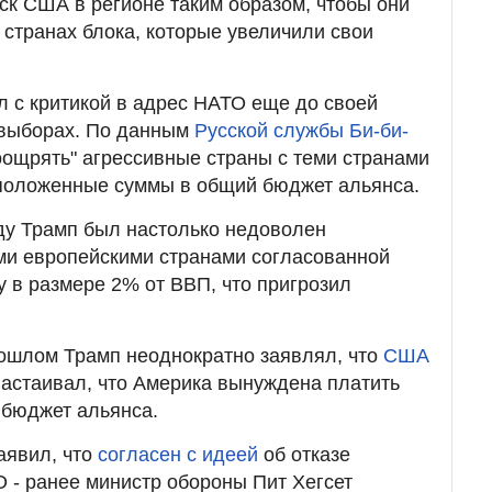
ск США в регионе таким образом, чтобы они
 странах блока, которые увеличили свои
 с критикой в адрес НАТО еще до своей
 выборах. По данным
Русской службы Би-би-
оощрять" агрессивные страны с теми странами
 положенные суммы в общий бюджет альянса.
оду Трамп был настолько недоволен
и европейскими странами согласованной
у в размере 2% от ВВП, что пригрозил
рошлом Трамп неоднократно заявлял, что
США
настаивал, что Америка вынуждена платить
бюджет альянса.
явил, что
согласен с идеей
об отказе
О - ранее министр обороны Пит Хегсет