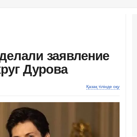
делали заявление
круг Дурова
Қазақ тілінде оқу