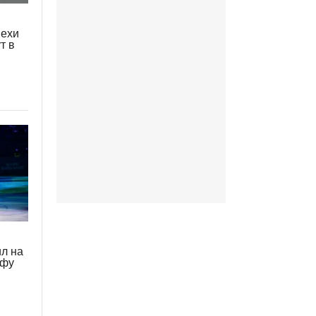
пехи
т в
л на
-фу