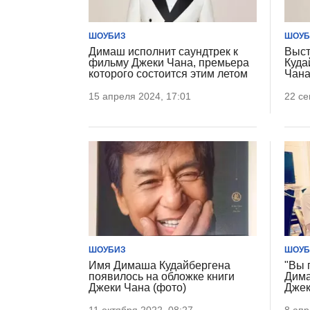
ШОУБИЗ
ШОУБ
Димаш исполнит саундтрек к
Выст
фильму Джеки Чана, премьера
Куда
которого состоится этим летом
Чан
15 апреля 2024, 17:01
22 се
ШОУБИЗ
ШОУБ
Имя Димаша Кудайбергена
"Вы 
появилось на обложке книги
Дима
Джеки Чана (фото)
Джек
11 октября 2022, 08:27
8 апр