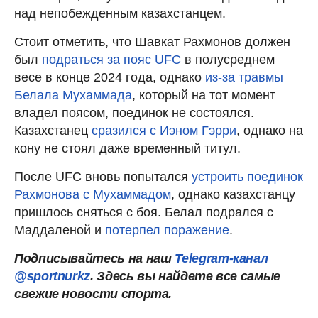
над непобежденным казахстанцем.
Стоит отметить, что Шавкат Рахмонов должен
был
подраться за пояс UFC
в полусреднем
весе в конце 2024 года, однако
из-за травмы
Белала Мухаммада
, который на тот момент
владел поясом, поединок не состоялся.
Казахстанец
сразился с Иэном Гэрри
, однако на
кону не стоял даже временный титул.
После UFC вновь попытался
устроить поединок
Рахмонова с Мухаммадом
, однако казахстанцу
пришлось сняться с боя. Белал подрался с
Маддаленой и
потерпел поражение
.
Подписывайтесь на наш
Telegram-канал
@sportnurkz
. Здесь вы найдете все самые
свежие новости спорта.