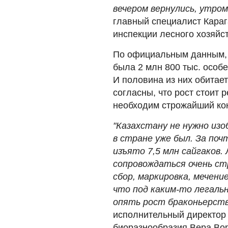
вечером вернулись, утром
главный специалист Кара
инспекции лесного хозяйс
По официальным данным, г
была 2 млн 800 тыс. особе
И половина из них обитае
согласны, что рост стоит 
необходим строжайший ко
"Казахстану не нужно из
в стране уже был. За поч
изъято 7,5 млн сайгаков.
сопровождаться очень ст
сбор, маркировка, мечени
что под каким-то легальн
опять рост браконьерств
исполнительный директор 
биоразнообразия Вера Во