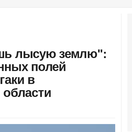
шь лысую землю":
нных полей
гаки в
 области