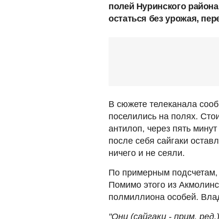
полей Нуринского района
остаться без урожая, пе
В сюжете телеканала сооб
поселились на полях. Сто
антилоп, через пять мину
после себя сайгаки остав
ничего и не сеяли.
По примерным подсчетам, 
Помимо этого из Акмолинс
полмиллиона особей. Влад
"Они (сайгаки - прим. ре