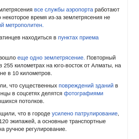
емлетрясения
все службы аэропорта
работают
 некоторое время из-за землетрясения не
й метрополитен.
атинцев находиться в
пунктах приема
изошло
еще одно землетрясение.
Повторный
в 255 километрах на юго-восток от Алматы, на
не в 10 километров.
ли, что существенных
повреждений зданий
в
инцы в соцсетях делятся
фотографиями
вшихся потолков.
щили, что в городе
усилено патрулирование
,
 120 экипажей, а основные транспортные
на ручное регулирование.