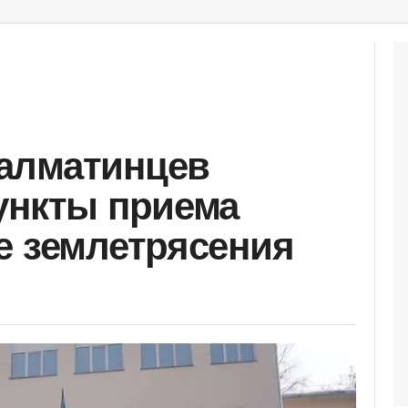
алматинцев
ункты приема
е землетрясения