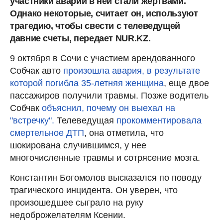
участники аварии в ней стали жертвами.
Однако некоторые, считает он, используют
трагедию, чтобы свести с телеведущей
давние счеты, передает NUR.KZ.
9 октября в Сочи с участием арендованного
Собчак авто
произошла авария, в результате
которой погибла 35-летняя женщина
, еще двое
пассажиров получили травмы. Позже водитель
Собчак
объяснил, почему он выехал на
"встречку".
Телеведущая
прокомментировала
смертельное ДТП
, она отметила, что
шокирована случившимся, у нее
многочисленные травмы и сотрясение мозга.
Константин Богомолов высказался по поводу
трагического инцидента. Он уверен, что
произошедшее сыграло на руку
недоброжелателям Ксении.