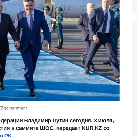
/KZgovernment
дерации Владимир Путин сегодня, 3 июля,
стия в саммите ШОС, передает NUR.KZ со
о РК
.