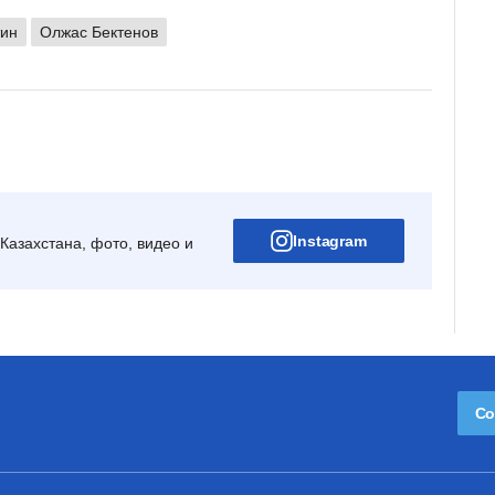
тин
Олжас Бектенов
Instagram
Казахстана, фото, видео и
Со