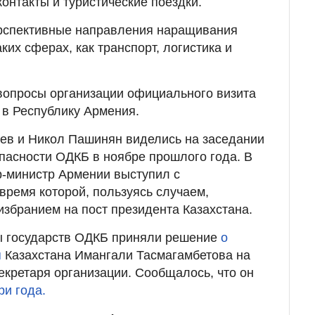
онтакты и туристические поездки.
рспективные направления наращивания
аких сферах, как транспорт, логистика и
вопросы организации официального визита
 в Республику Армения.
ев и Никол Пашинян виделись на заседании
пасности ОДКБ в ноябре прошлого года. В
р-министр Армении выступил с
время которой, пользуясь случаем,
избранием на пост президента Казахстана.
ы государств ОДКБ приняли решение
о
я
Казахстана Имангали Тасмагамбетова на
екретаря организации. Сообщалось, что он
ри года.