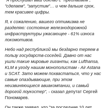
"сделаем", "запустим"… и чем дальше срок,
тем красивее цифры.
Я, к сожалению, вашего оптимизма не
разделяю: состояние железнодорожной
инфраструктуры ужасающее - 61% износа
локомотивов.
Небо над республикой мы бездарно теряем в
пользу государств-соседей. Давно от нас
ушли такие мировые гиганты, как Lufthansa,
KLM в угоду нашим монополистам - Air Astana
и SCAT. Зато можем похвастаться, что у нас
самые опаздывающие, при этом
неизвиняющиеся авиакомпании, и самый
дорогой лоукостер",
- сказал депутат Сергей
Пономарев.
Он также заявил, что "за последние 10 лет