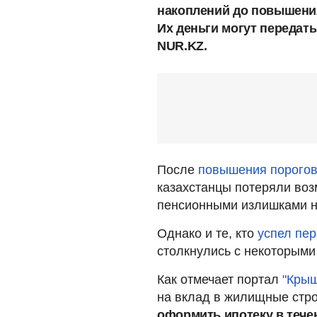
накоплений до повышения
Их деньги могут передат
NUR.KZ.
После
повышения порогов
казахстанцы потеряли воз
пенсионными излишками н
Однако и те, кто
успел пе
столкнулись с некоторыми
Как отмечает портал
"Кры
на вклад в жилищные стр
оформить ипотеку в течен