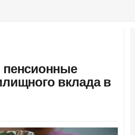
ь пенсионные
илищного вклада в