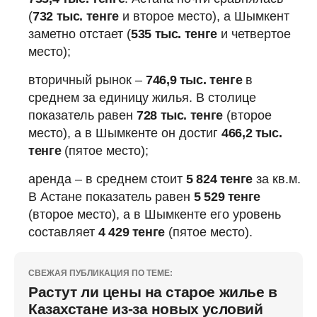
(
732 тыс. тенге
и второе место), а Шымкент
заметно отстает (
535 тыс. тенге
и четвертое
место);
️вторичный рынок –
746,9 тыс. тенге
в
среднем за единицу жилья. В столице
показатель равен
728 тыс. тенге
(второе
место), а в Шымкенте он достиг
466,2 тыс.
тенге
(пятое место);
️аренда – в среднем стоит
5 824 тенге
за кв.м.
В Астане показатель равен
5 529 тенге
(второе место), а в Шымкенте его уровень
составляет
4 429 тенге
(пятое место).
СВЕЖАЯ ПУБЛИКАЦИЯ ПО ТЕМЕ:
Растут ли цены на старое жилье в
Казахстане из-за новых условий