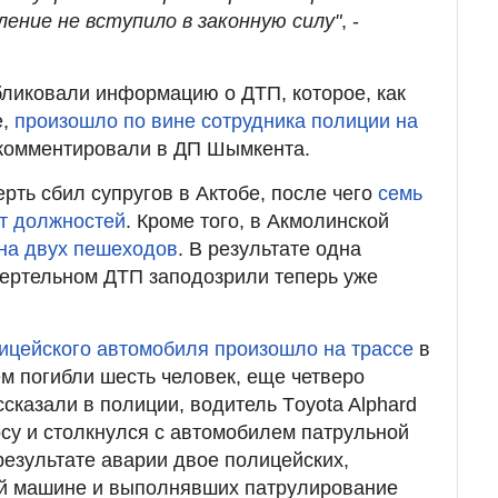
ление не вступило в законную силу"
, -
бликовали информацию о ДТП, которое, как
е,
произошло по вине сотрудника полиции на
окомментировали в ДП Шымкента.
рть сбил супругов в Актобе, после чего
семь
т должностей
. Кроме того, в Акмолинской
на двух пешеходов
. В результате одна
мертельном ДТП заподозрили теперь уже
ицейского автомобиля произошло на трассе
в
м погибли шесть человек, еще четверо
ссказали в полиции, водитель Тoyota Alphard
су и столкнулся с автомобилем патрульной
результате аварии двое полицейских,
й машине и выполнявших патрулирование