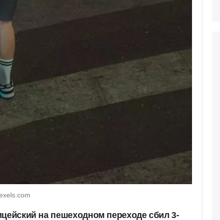
exels.com
ицейский на пешеходном переходе сбил 3-