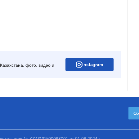
Instagram
Казахстана, фото, видео и
Со
етельство № KZ43VPY00098001 от 01.08.2024 г.