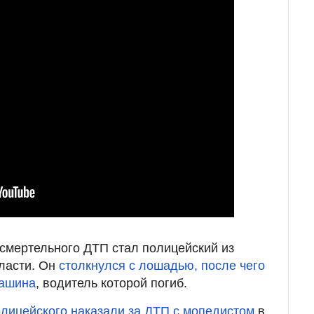
 смертельного ДТП стал полицейский из
ласти. Он
столкнулся с лошадью, после чего
машина
, водитель которой погиб.
лицейского наказали за ДТП с мопедистом
в