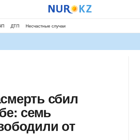
ЧП
ДТП
Несчастные случаи
смерть сбил
бе: семь
вободили от