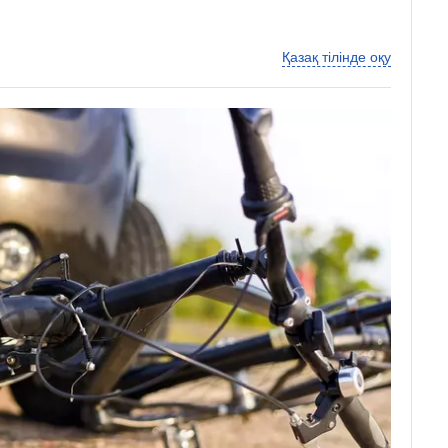
Қазақ тілінде оқу