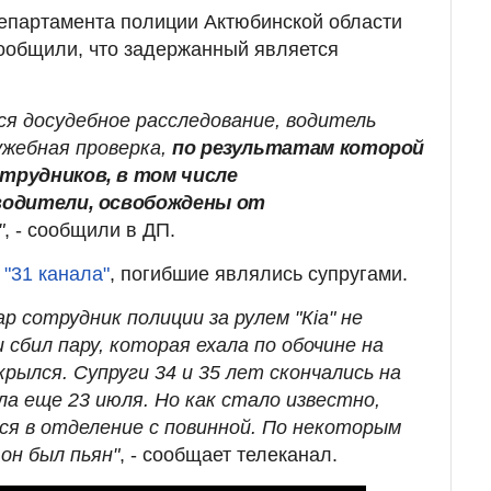
епартамента полиции Актюбинской области
ообщили, что задержанный является
я досудебное расследование, водитель
ужебная проверка,
по результатам которой
трудников, в том числе
водители, освобождены от
"
, - сообщили в ДП.
"31 канала"
, погибшие являлись супругами.
р сотрудник полиции за рулем "Кiа" не
 сбил пару, которая ехала по обочине на
крылся. Супруги 34 и 35 лет скончались на
а еще 23 июля. Но как стало известно,
ся в отделение с повинной. По некоторым
он был пьян"
, - сообщает телеканал.