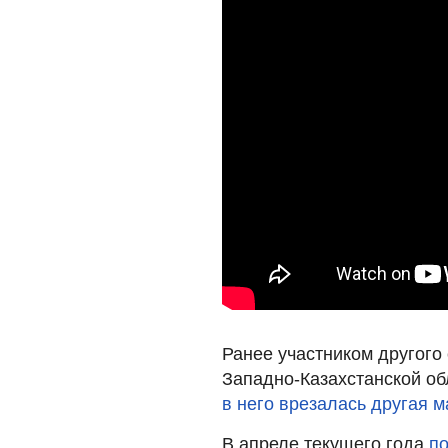
Ранее участником другого
Западно-Казахстанской об
в него врезалась другая 
В апреле текущего года
по