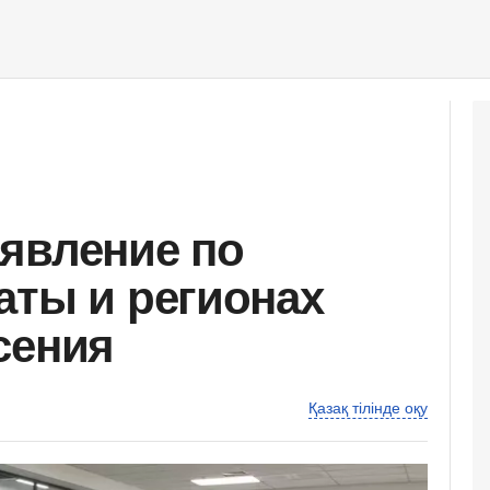
явление по
аты и регионах
сения
Қазақ тілінде оқу