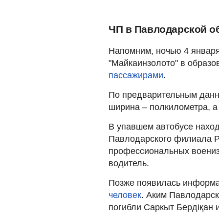
ЧП в Павлодарской о
Напомним, ночью 4 января
"Майкаинзолото" в образ
пассажирами
.
По предварительным данны
ширина – полкилометра, а
В упавшем автобусе наход
Павлодарского филиала Р
профессиональных воениз
водитель.
Позже появилась информа
человек
. Аким Павлодарс
погибли Саркыт Бердіқан 