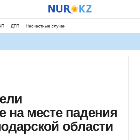
ЧП
ДТП
Несчастные случаи
вели
е на месте падения
лодарской области