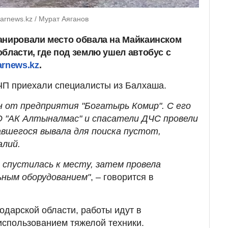
arnews.kz / Мурат Аяганов
анировали место обвала на Майкаинском
бласти, где под землю ушел автобус с
arnews.kz
.
 ЧП приехали специалисты из Балхаша.
н от предприятия "Богатырь Комир". С его
 "АК Алтыналмас" и спасатели ДЧС провели
авшегося вывала для поиска пустот,
алий.
 спустилась к месту, затем провела
ьным оборудованием"
, – говорится в
дарской области, работы идут в
использованием тяжелой техники.