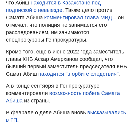
что Абиш
находится в Казахстане под
подпиской о невыезде
. Также дело против
Самата Абиша
комментировал глава МВД
– он
отмечал, что полиция не занимается его
расследованием, им занимаются
спецпрокуроры Генпрокуратуры.
Кроме того, еще в июне 2022 года заместитель
главы КНБ Аскар Амерханов сообщал, что
бывший первый заместитель председателя КНБ
Самат Абиш
находится "в орбите следствия"
.
А в конце сентября в Генпрокуратуре
комментировали
возможность побега Самата
Абиша
из страны.
В феврале о деле Абиша вновь
высказывались
в ГП.