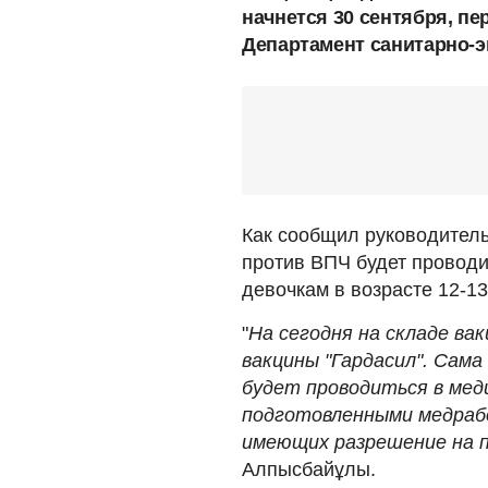
начнется 30 сентября, п
Департамент санитарно-э
Как сообщил руководител
против ВПЧ будет проводит
девочкам в возрасте 12-1
"
На сегодня на складе ва
вакцины "Гардасил". Сама
будет проводиться в мед
подготовленными медрабо
имеющих разрешение на п
Алпысбайұлы.