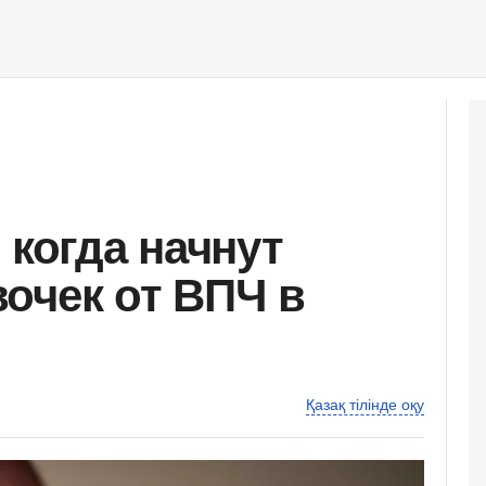
 когда начнут
очек от ВПЧ в
Қазақ тілінде оқу