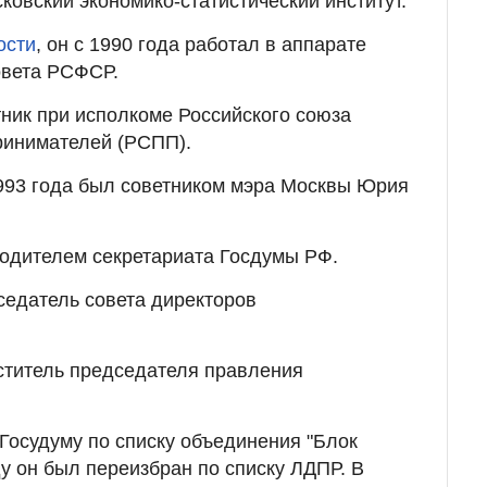
ковский экономико-статистический институт.
ости
, он с 1990 года работал в аппарате
овета РСФСР.
тник при исполкоме Российского союза
инимателей (РСПП).
993 года был советником мэра Москвы Юрия
водителем секретариата Госдумы РФ.
дседатель совета директоров
еститель председателя правления
 Госудуму по списку объединения "Блок
ду он был переизбран по списку ЛДПР. В