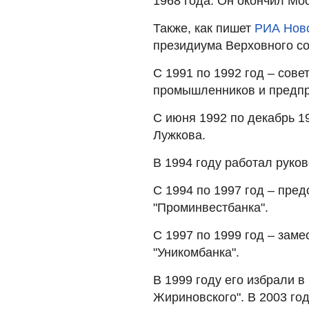
1968 года. Он окончил Мос
Также, как пишет
РИА Нов
президиума Верховного с
С 1991 по 1992 год – сове
промышленников и предпр
С июня 1992 по декабрь 1
Лужкова.
В 1994 году работал руко
С 1994 по 1997 год – пре
"Проминвестбанка".
С 1997 по 1999 год – зам
"Уникомбанка".
В 1999 году его избрали в
Жириновского". В 2003 го