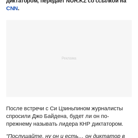
диктатором, передает NUR.KZ со ссылкой на
CNN
.
После встречи с Си Цзиньпином журналисты
спросили Джо Байдена, будет ли он по-
прежнему называть лидера КНР диктатором.
"Послушайте, ну он и есть… он диктатор в