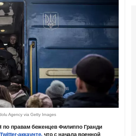
olu Agency via Getty Images
 по правам беженцев Филиппо Гранди
itter-аккаунте,
что с начала военной