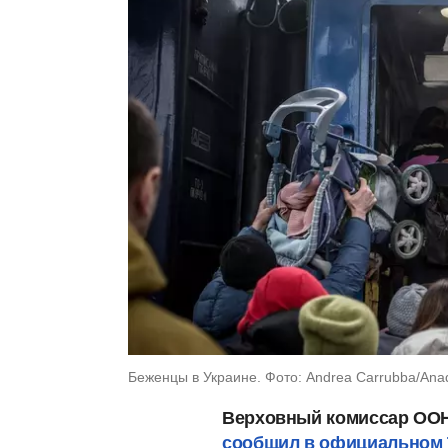
Беженцы в Украине. Фото: Andrea Carrubba/Anad
Верховный комиссар ООН
сообщил в официальном Tw