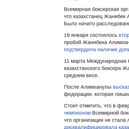
Всемирная боксерская ор
что казахстанец Жанибек 
Было начато расследован
19 января состоялось
втор
пробой Жанибека Алимхану
подтвердила наличие доп
11 марта Международная 
казахстанского боксера Ж
среднем весе.
После Алимханулы
выска
федерации, которая лишил
Стоит отметить, что в фе
чемпионом
Всемирной бок
что организация не стала
дисквалифицировала каза