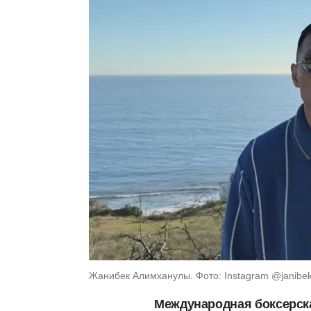
Жанибек Алимханулы. Фото: Instagram @janibek
Международная боксерска