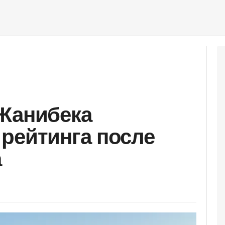
Жанибека
рейтинга после
а