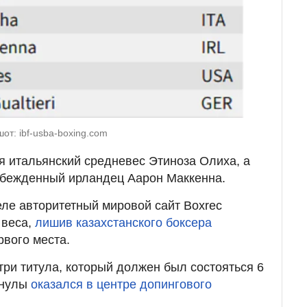
от: ibf-usba-boxing.com
я итальянский средневес Этиноза Олиха, а
обежденный ирландец Аарон Маккенна.
ле авторитетный мировой сайт Boxrec
 веса,
лишив казахстанского боксера
вого места.
три титула, который должен был состояться 6
анулы
оказался в центре допингового