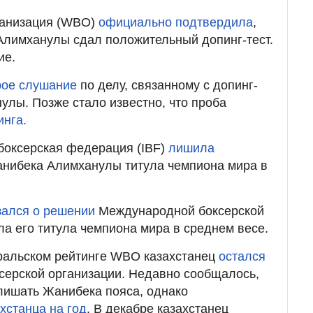
ганизация (WBO)
официально подтвердила
,
Алимханулы сдал положительный допинг-тест.
ие.
ое слушание
по делу, связанному с допинг-
лы. Позже стало известно, что проба
инга.
боксерская федерация (IBF)
лишила
анибека Алимханулы титула чемпиона мира в
зался о решении
Международной боксерской
а его титула чемпиона мира в среднем весе.
вральском рейтинге WBO казахстанец
остался
серской организации. Недавно сообщалось,
 лишать Жанибека пояса, однако
хстанца на год
. В декабре казахстанец