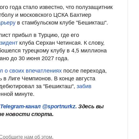
ого года стало известно, что полузащитник
тболу и московского ЦСКА Бахтиер
арьеру
в стамбульском клубе "Бешикташ".
лист прибыл в Турцию, где его
езидент
клуба Серхан Четинсая. К слову,
ошелся турецкому клубу в 4,5 миллиона
ано до 30 июня 2027 года.
л о своих впечатлениях
после перехода,
 в Лиге Чемпионов. В конце августа
дебютировал за "Бешикташ",
забив
нной минуте.
ш
Telegram-канал @sportnurkz.
Здесь вы
ие новости спорта.
Сообщите нам об этом.