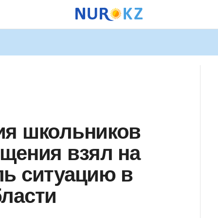
ия школьников
щения взял на
ь ситуацию в
бласти