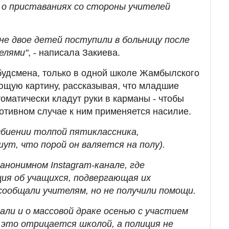
 о приставаниях со стороны учителей
не двое детей поступили в больницу после
елями"
, - написала Закиева.
будсмена, только в одной школе Жамбылского
ющую картину, рассказывая, что младшие
оматически кладут руки в карманы - чтобы
противном случае к ним применяется насилие.
збиении толпой пятиклассника,
ут, что порой он валяется на полу).
анонимном Instagram-канале, где
ия об учащихся, подвергающая их
 сообщали учителям, но не получили помощи.
али и о массовой драке осенью с участием
 это отрицается школой, а полиция не