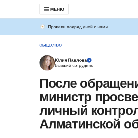
МЕНЮ
Провели подряд дней с нами
ОБЩЕСТВО
Юлия Павлова
Бывший сотрудник
После обращен
министр просве
личный контрол
Алматинской о