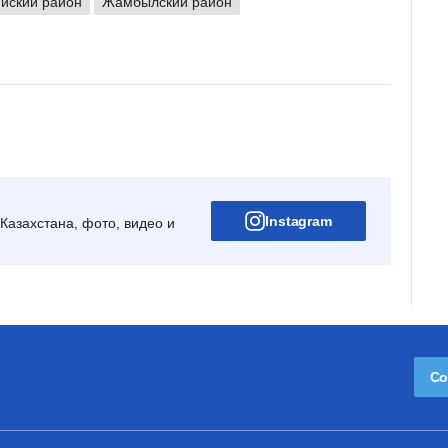
йский район
Жамбылский район
Instagram
Казахстана, фото, видео и
Со