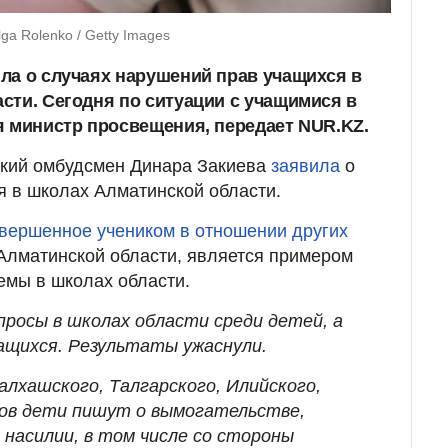
a Rolenko / Getty Images
ла о случаях нарушений прав учащихся в
сти. Сегодня по ситуации с учащимися в
я министр просвещения, передает NUR.KZ.
ский омбудсмен Динара Закиева
заявила
о
 в школах Алматинской области.
вершенное учеником в отношении других
Алматинской области, является примером
емы в школах области.
просы в школах области среди детей, а
ащихся. Результаты ужаснули.
алхашского, Талгарского, Илийского,
нов дети пишут о вымогательстве,
 насилии, в том числе со стороны