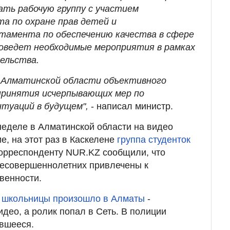
ать рабочую группу с участием
а по охране прав детей и
тамента по обеспечению качества в сфере
роведет необходимые мероприятия в рамках
ельства.
 Алматинской области объективного
принятия исчерпывающих мер по
итуаций в будущем",
- написал министр.
неделе в Алматинской области на видео
е, на этот раз в Каскелене
группа студенток
корреспонденту NUR.KZ сообщили, что
несовершеннолетних привлечены к
венности.
 школьницы произошло в Алматы
-
део, а ролик попал в Сеть. В полиции
вшееся.