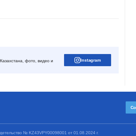
Instagram
Казахстана, фото, видео и
Со
етельство № KZ43VPY00098001 от 01.08.2024 г.