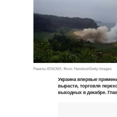
Ракеты ATACMS. Фото: Handout/Getty Images
Украина впервые примени
вырасти, торговля перехо
выходных в декабре. Гла