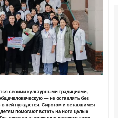
ится своими культурными традициями,
общечеловеческую —
не оставлять без
о в ней нуждается. Сиротам и оставшимся
 детям помогают встать на ноги целые
Так, сегодня выпускнице детского дома