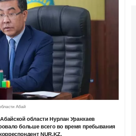
области Абай
 Абайской области Нурлан Уранхаев
чаровало больше всего во время пребывания
 корреспондент NUR.KZ.