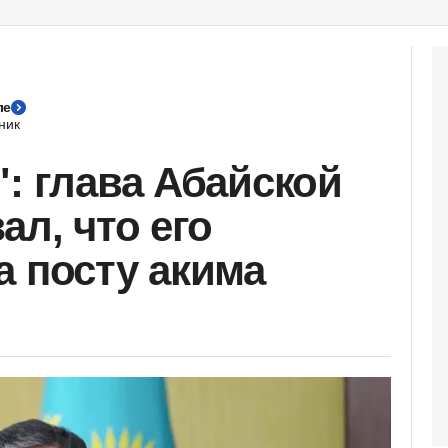
ле
ник
": глава Абайской
ал, что его
а посту акима