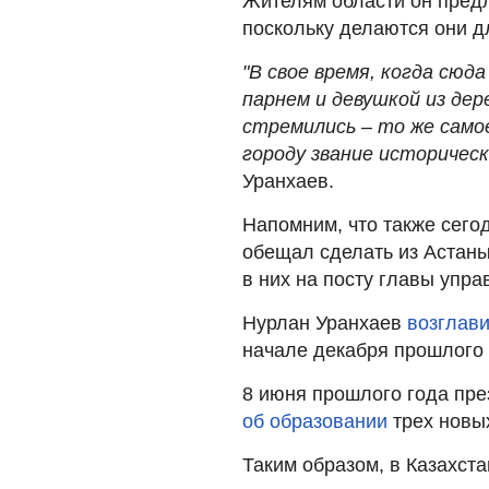
Жителям области он предл
поскольку делаются они д
"В свое время, когда сюд
парнем и девушкой из дере
стремились – то же само
городу звание историческ
Уранхаев.
Напомним, что также сего
обещал сделать из Астаны
в них на посту главы упра
Нурлан Уранхаев
возглави
начале декабря прошлого
8 июня прошлого года пр
об образовании
трех новы
Таким образом, в Казахст