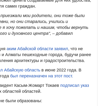
ожил ценить создаваемые для них удобства,
ля самих граждан.
а приезжали мои родители, они тоже были
вни, но они старались, учились и
е я хочу пожелать и нашим, чтобы вернуть
ого и духовного центра",
– добавил
дня
аким Абайской области заявил
, что не
 и Алматы пешеходные города, будучи ранее
вления архитектуры и градостроительства.
л Абайскую область
в июне 2022 года. В
 года
был переназначен на этот пост.
езидент Касым-Жомарт Токаев
подписал указ
х областей областей.
ане были образованы: