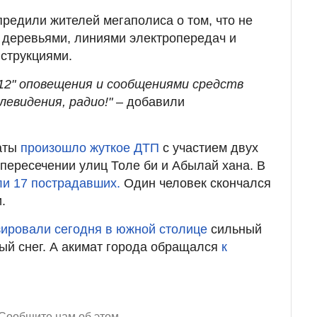
предили жителей мегаполиса о том, что не
 деревьями, линиями электропередач и
струкциями.
112" оповещения и сообщениями средств
евидения, радио!"
– добавили
аты
произошло жуткое ДТП
с участием двух
пересечении улиц Толе би и Абылай хана. В
ли 17 пострадавших.
Один человек скончался
.
зировали сегодня в южной столице
сильный
ый снег. А акимат города обращался
к
Сообщите нам об этом.