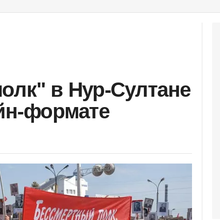
олк" в Нур-Султане
йн-формате