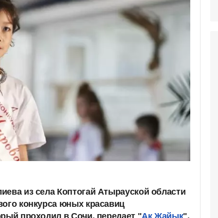
иева из села Коптогай Атырауской области
вого конкурса юных красавиц
рый проходил в Сочи, передает "
Ак Жайык
".