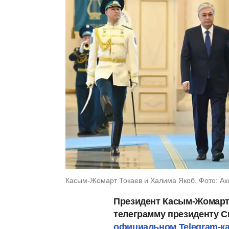
Касым-Жомарт Токаев и Халима Якоб. Фото: Ак
Президент Касым-Жомарт
телеграмму президенту
С
официальном Telegram-ка