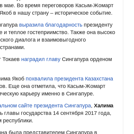
 в мае. Во время переговоров Касым-Жомарт
 Якоб в нашу страну – историческое событие.
нгапура
выразила благодарность
президенту
е и теплое гостеприимство. Также она высоко
ского диалога и взаимовыгодного
странами.
т Токаев
наградил главу
Сингапура орденом
лима Якоб
похвалила президента Казахстана
ков. Еще она отметила, что Касым-Жомарт
ческую карьеру именно в Сингапуре.
льном сайте президента Сингапура
,
Халима
 главы государства 14 сентября 2017 года,
 республики.
 она была представителем Сингапура в