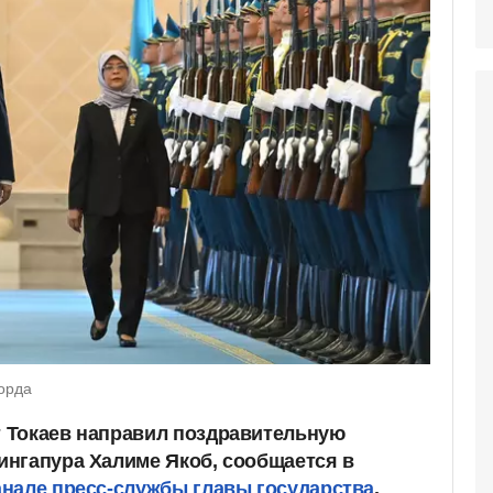
орда
 Токаев направил поздравительную
ингапура Халиме Якоб, сообщается в
нале пресс-службы главы государства
.