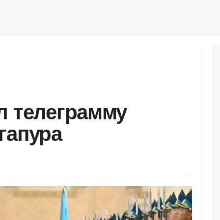
л телеграмму
гапура