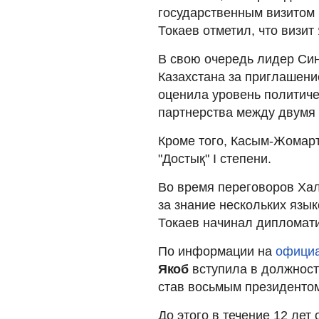
государственным визитом
Токаев отметил, что визит
В свою очередь лидер Си
Казахстана за приглашени
оценила уровень политиче
партнерства между двумя 
Кроме того, Касым-Жомар
"Достық" І степени.
Во время переговоров Ха
за знание нескольких язы
Токаев начинал дипломати
По информации на
официа
Якоб
вступила в должность
став восьмым президентом
До этого в течение 12 лет