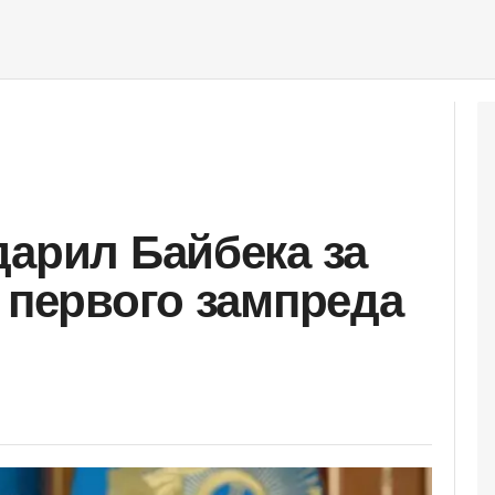
дарил Байбека за
у первого зампреда