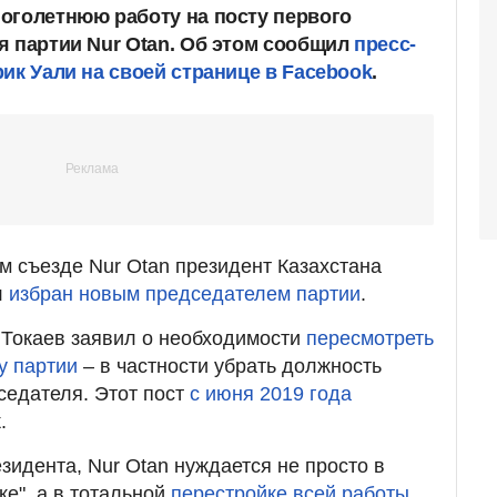
оголетнюю работу на посту первого
я партии Nur Otan. Об этом сообщил
пресс-
ик Уали на своей странице в Facebook
.
м съезде Nur Otan президент Казахстана
л
избран новым председателем партии
.
 Токаев заявил о необходимости
пересмотреть
у партии
– в частности убрать должность
седателя. Этот пост
с июня 2019 года
.
зидента, Nur Otan нуждается не просто в
ке", а в тотальной
перестройке всей работы
.